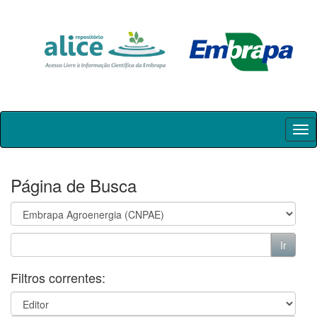
Skip
navigation
Página de Busca
Filtros correntes: