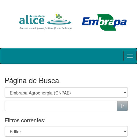
Skip
navigation
Página de Busca
Filtros correntes: