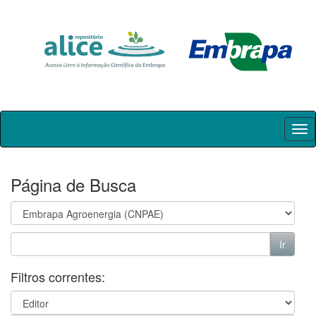
Skip
navigation
Página de Busca
Filtros correntes: