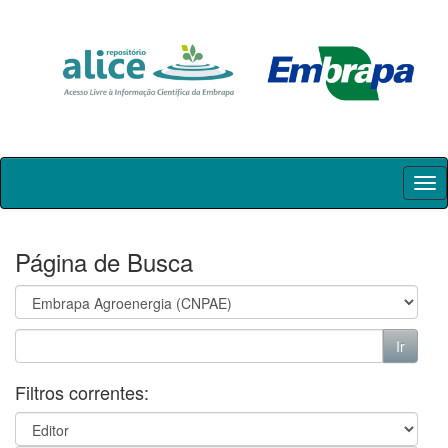
Skip
navigation
Página de Busca
Filtros correntes: