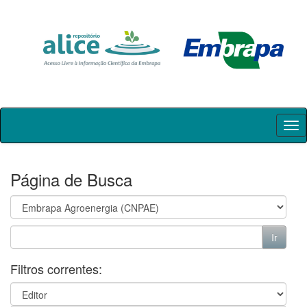
Skip
navigation
Página de Busca
Filtros correntes: