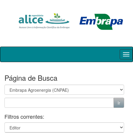
Skip
navigation
Página de Busca
Filtros correntes: