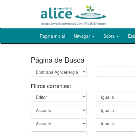
Skip
Página inicial
Navegar
Sobre
Est
navigation
Página de Busca
Filtros correntes: