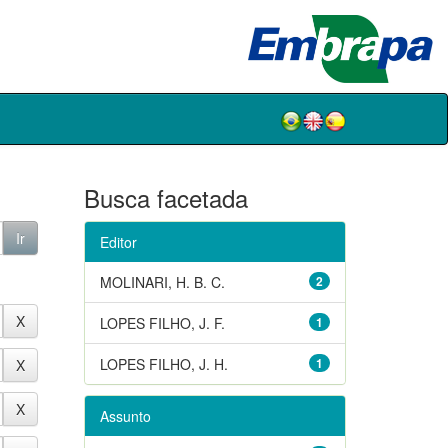
Busca facetada
Editor
MOLINARI, H. B. C.
2
LOPES FILHO, J. F.
1
LOPES FILHO, J. H.
1
Assunto