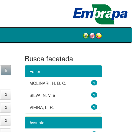
Busca facetada
Editor
MOLINARI, H. B. C.
1
SILVA, N. V. e
1
VIEIRA, L. R.
1
Assunto