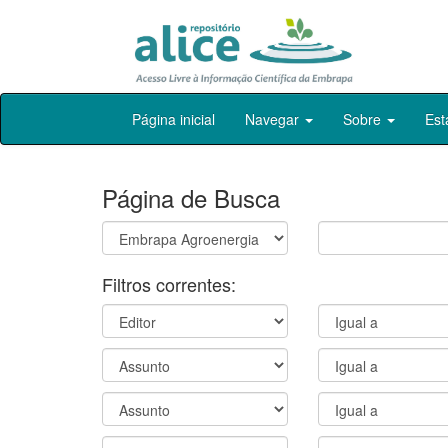
Skip
Página inicial
Navegar
Sobre
Est
navigation
Página de Busca
Filtros correntes: