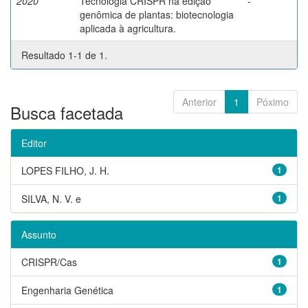
2020
Tecnologia CRISPR na edição
-
genômica de plantas: biotecnologia
aplicada à agricultura.
Resultado 1-1 de 1.
Anterior
1
Póximo
Busca facetada
Editor
LOPES FILHO, J. H.
1
SILVA, N. V. e
1
Assunto
CRISPR/Cas
1
Engenharia Genética
1