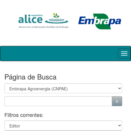
Skip
navigation
Página de Busca
Filtros correntes: