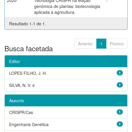
2020
Tecnologia CRISPR na edição
-
genômica de plantas: biotecnologia
aplicada à agricultura.
Resultado 1-1 de 1.
Anterior
1
Póximo
Busca facetada
Editor
LOPES FILHO, J. H.
1
SILVA, N. V. e
1
Assunto
CRISPR/Cas
1
Engenharia Genética
1