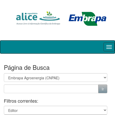
Skip
navigation
Página de Busca
Filtros correntes: