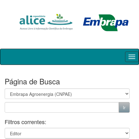
Skip
navigation
Página de Busca
Filtros correntes: