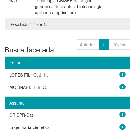
2020
Tecnologia CRISPR na edição
-
genômica de plantas: biotecnologia
aplicada à agricultura.
Resultado 1-1 de 1.
Anterior
1
Póximo
Busca facetada
Editor
LOPES FILHO, J. H.
1
MOLINARI, H. B. C.
1
Assunto
CRISPR/Cas
1
Engenharia Genética
1