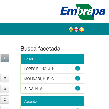
Busca facetada
Editor
LOPES FILHO, J. H.
1
MOLINARI, H. B. C.
1
SILVA, N. V. e
1
Assunto