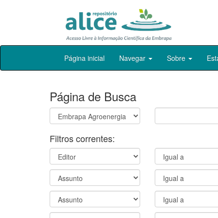
Skip
Página inicial
Navegar
Sobre
Est
navigation
Página de Busca
Filtros correntes: