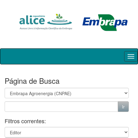
Skip
navigation
Página de Busca
Filtros correntes: