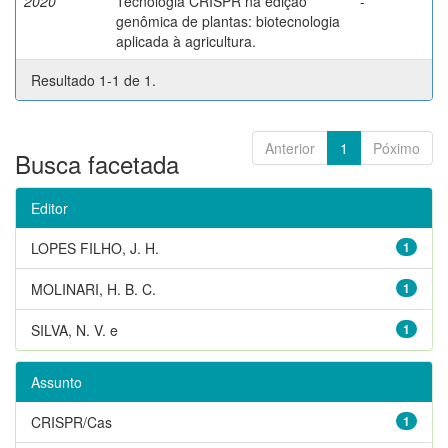
2020
Tecnologia CRISPR na edição
-
genômica de plantas: biotecnologia
aplicada à agricultura.
Resultado 1-1 de 1.
Anterior
1
Póximo
Busca facetada
Editor
LOPES FILHO, J. H.
1
MOLINARI, H. B. C.
1
SILVA, N. V. e
1
Assunto
CRISPR/Cas
1