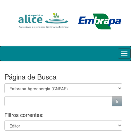
Skip
navigation
Página de Busca
Filtros correntes: