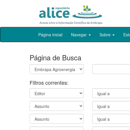
Skip
Página inicial
Navegar
Sobre
Est
navigation
Página de Busca
Filtros correntes: