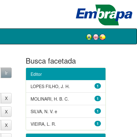
Busca facetada
Editor
LOPES FILHO, J. H.
1
MOLINARI, H. B. C.
1
SILVA, N. V. e
1
VIEIRA, L. R.
1