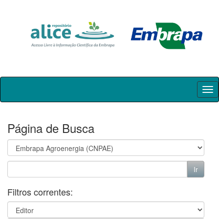
Skip
navigation
Página de Busca
Filtros correntes: