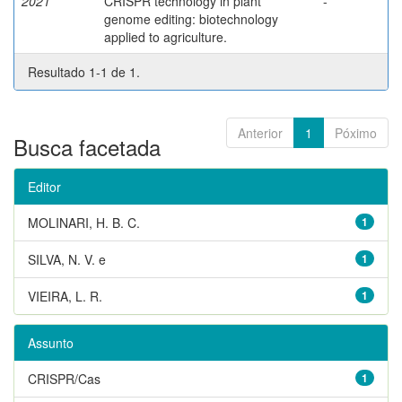
2021
CRISPR technology in plant
-
genome editing: biotechnology
applied to agriculture.
Resultado 1-1 de 1.
Anterior
1
Póximo
Busca facetada
Editor
MOLINARI, H. B. C.
1
SILVA, N. V. e
1
VIEIRA, L. R.
1
Assunto
CRISPR/Cas
1