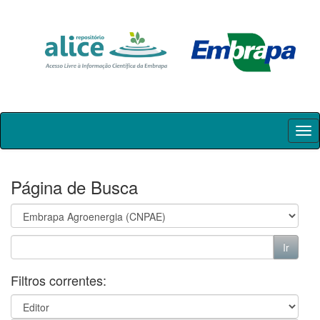
Skip
navigation
Página de Busca
Filtros correntes: