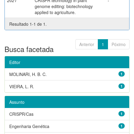
2021
CRISPR technology in plant
-
genome editing: biotechnology
applied to agriculture.
Resultado 1-1 de 1.
Anterior
1
Póximo
Busca facetada
Editor
MOLINARI, H. B. C.
1
VIEIRA, L. R.
1
Assunto
CRISPR/Cas
1
Engenharia Genética
1