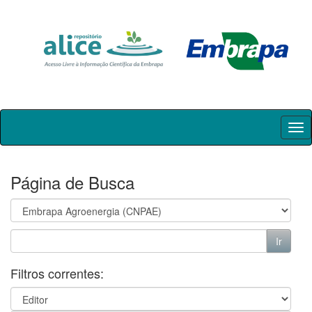
Skip
navigation
Página de Busca
Filtros correntes: