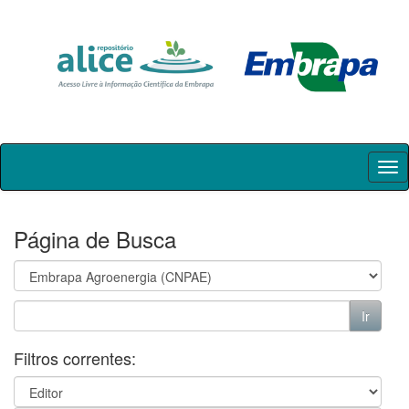
Skip
navigation
Página de Busca
Filtros correntes: