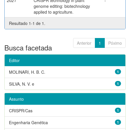
2021
CRISPR technology in plant
-
genome editing: biotechnology
applied to agriculture.
Resultado 1-1 de 1.
Anterior
1
Póximo
Busca facetada
Editor
MOLINARI, H. B. C.
1
SILVA, N. V. e
1
Assunto
CRISPR/Cas
1
Engenharia Genética
1