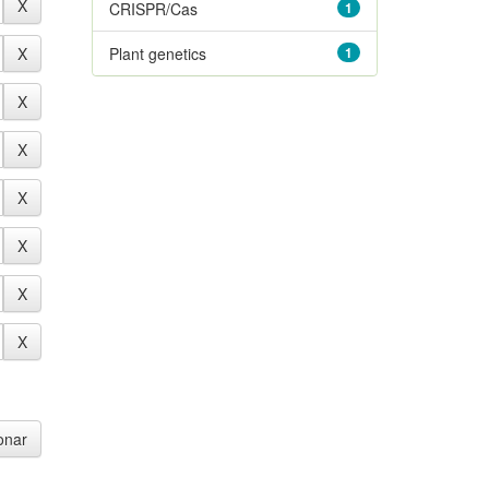
CRISPR/Cas
1
Plant genetics
1