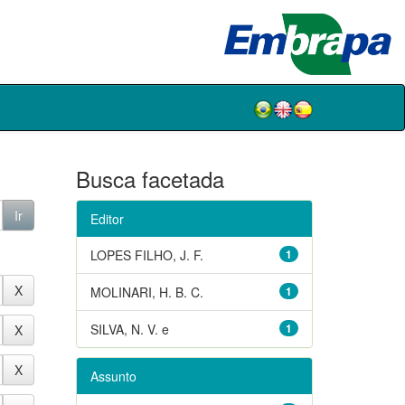
Busca facetada
Editor
LOPES FILHO, J. F.
1
MOLINARI, H. B. C.
1
SILVA, N. V. e
1
Assunto