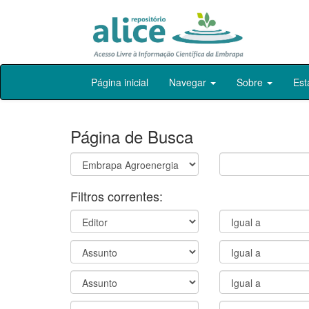
Skip
Página inicial
Navegar
Sobre
Est
navigation
Página de Busca
Filtros correntes: