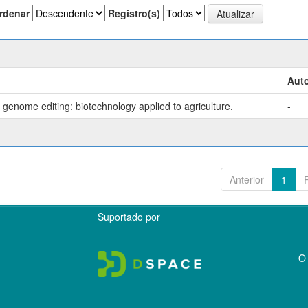
rdenar
Registro(s)
Auto
genome editing: biotechnology applied to agriculture.
-
Anterior
1
Suportado por
O 