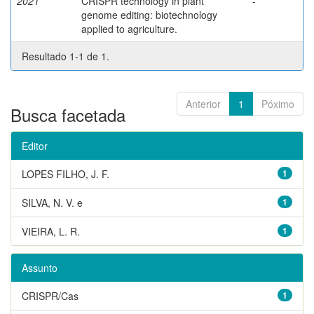
2021
CRISPR technology in plant
-
genome editing: biotechnology
applied to agriculture.
Resultado 1-1 de 1.
Anterior
1
Póximo
Busca facetada
Editor
LOPES FILHO, J. F.
1
SILVA, N. V. e
1
VIEIRA, L. R.
1
Assunto
CRISPR/Cas
1