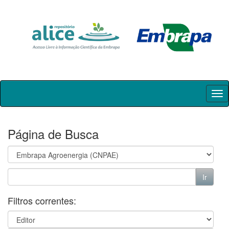
Skip
navigation
Página de Busca
Filtros correntes: