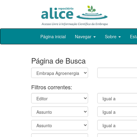
Skip
Página inicial
Navegar
Sobre
Est
navigation
Página de Busca
Filtros correntes: