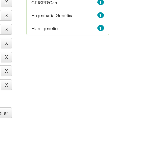
CRISPR/Cas
1
Engenharia Genética
1
Plant genetics
1