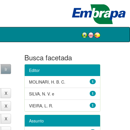
Busca facetada
Editor
MOLINARI, H. B. C.
1
SILVA, N. V. e
1
VIEIRA, L. R.
1
Assunto