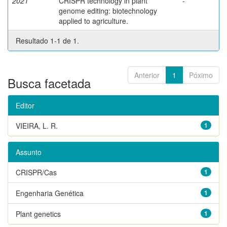
2021
CRISPR technology in plant
-
genome editing: biotechnology
applied to agriculture.
Resultado 1-1 de 1.
Anterior
1
Póximo
Busca facetada
Editor
VIEIRA, L. R.
1
Assunto
CRISPR/Cas
1
Engenharia Genética
1
Plant genetics
1