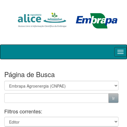
Skip
navigation
Página de Busca
Filtros correntes: