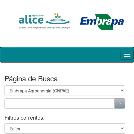
Skip
navigation
Página de Busca
Filtros correntes: