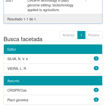
2021
CRISPR technology in plant
-
genome editing: biotechnology
applied to agriculture.
Resultado 1-1 de 1.
Anterior
1
Póximo
Busca facetada
Editor
SILVA, N. V. e
1
VIEIRA, L. R.
1
Assunto
CRISPR/Cas
1
Plant genetics
1