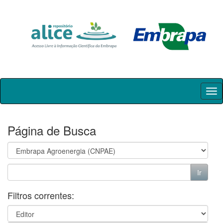
Skip
navigation
Página de Busca
Filtros correntes: