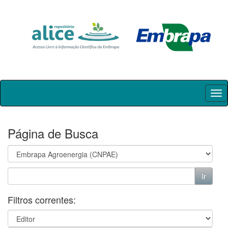
Skip
navigation
Página de Busca
Filtros correntes: