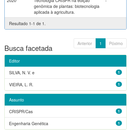
2020
Tecnologia CRISPR na edição
-
genômica de plantas: biotecnologia
aplicada à agricultura.
Resultado 1-1 de 1.
Anterior
1
Póximo
Busca facetada
Editor
SILVA, N. V. e
1
VIEIRA, L. R.
1
Assunto
CRISPR/Cas
1
Engenharia Genética
1