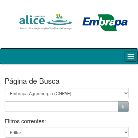
Skip
navigation
Página de Busca
Filtros correntes: