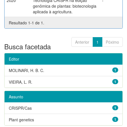
2020
Tecnologia CRISPR na edição
-
genômica de plantas: biotecnologia
aplicada à agricultura.
Resultado 1-1 de 1.
Anterior
1
Póximo
Busca facetada
Editor
MOLINARI, H. B. C.
1
VIEIRA, L. R.
1
Assunto
CRISPR/Cas
1
Plant genetics
1