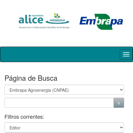
Skip
navigation
Página de Busca
Filtros correntes: