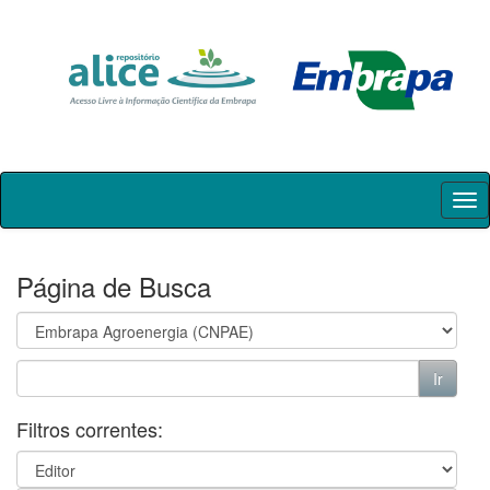
Skip
navigation
Página de Busca
Filtros correntes: