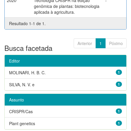
2020
Tecnologia CRISPR na edição
-
genômica de plantas: biotecnologia
aplicada à agricultura.
Resultado 1-1 de 1.
Anterior
1
Póximo
Busca facetada
Editor
MOLINARI, H. B. C.
1
SILVA, N. V. e
1
Assunto
CRISPR/Cas
1
Plant genetics
1