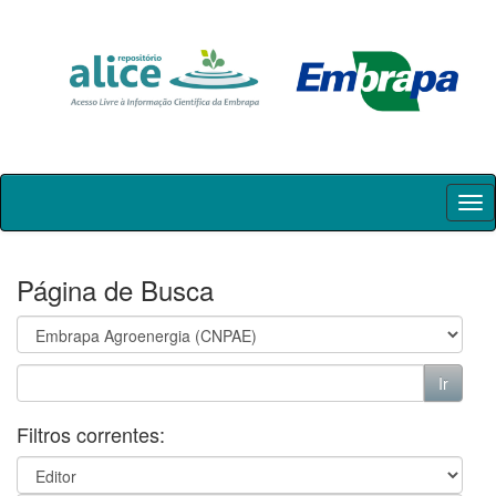
Skip
navigation
Página de Busca
Filtros correntes: