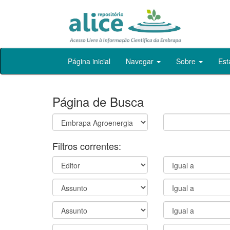
Skip
Página inicial
Navegar
Sobre
Est
navigation
Página de Busca
Filtros correntes: