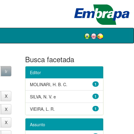
Busca facetada
Editor
MOLINARI, H. B. C.
1
SILVA, N. V. e
1
VIEIRA, L. R.
1
Assunto