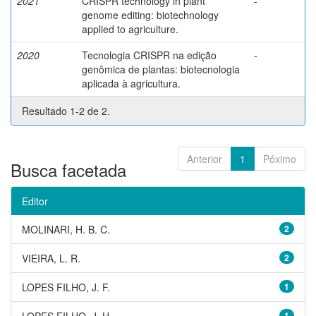
2021
CRISPR technology in plant
-
genome editing: biotechnology
applied to agriculture.
2020
Tecnologia CRISPR na edição
-
genômica de plantas: biotecnologia
aplicada à agricultura.
Resultado 1-2 de 2.
Anterior
1
Póximo
Busca facetada
Editor
MOLINARI, H. B. C.
2
VIEIRA, L. R.
2
LOPES FILHO, J. F.
1
LOPES FILHO, J. H.
1