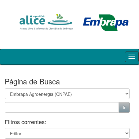
Skip
navigation
Página de Busca
Filtros correntes: