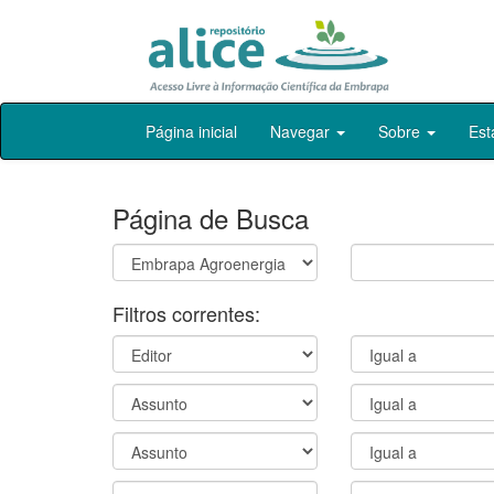
Skip
Página inicial
Navegar
Sobre
Est
navigation
Página de Busca
Filtros correntes: