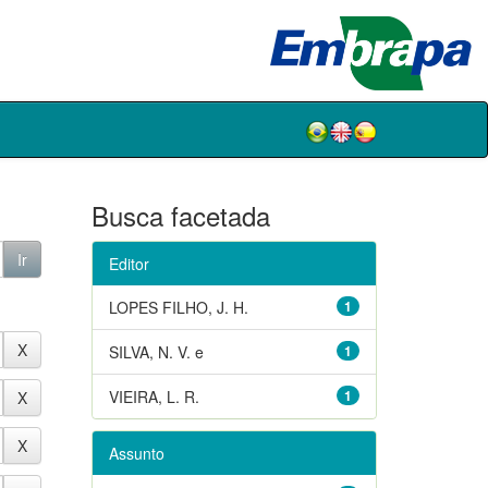
Busca facetada
Editor
LOPES FILHO, J. H.
1
SILVA, N. V. e
1
VIEIRA, L. R.
1
Assunto