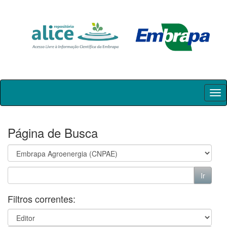
Skip
navigation
Página de Busca
Filtros correntes: