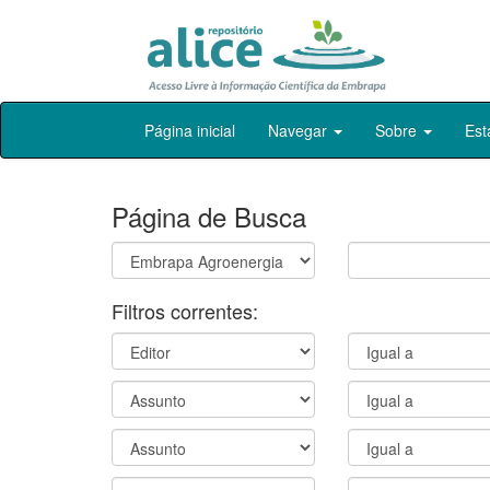
Skip
Página inicial
Navegar
Sobre
Est
navigation
Página de Busca
Filtros correntes: