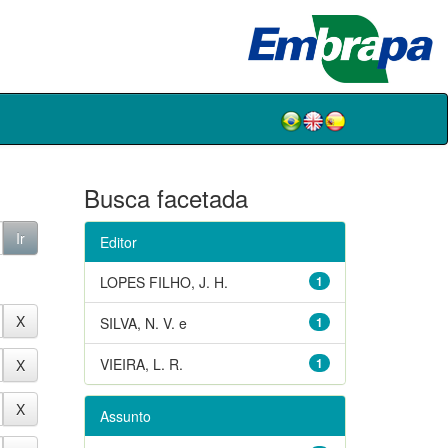
Busca facetada
Editor
LOPES FILHO, J. H.
1
SILVA, N. V. e
1
VIEIRA, L. R.
1
Assunto