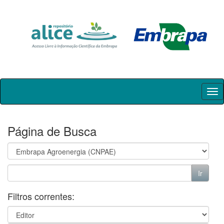
Skip
navigation
Página de Busca
Filtros correntes: