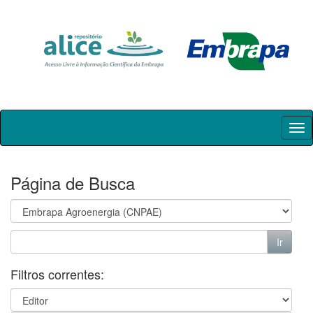
Skip
navigation
Página de Busca
Filtros correntes: