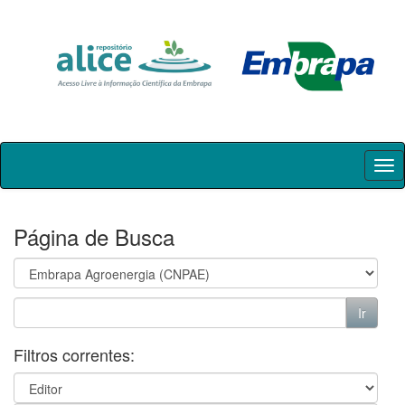
Skip
navigation
Página de Busca
Filtros correntes: