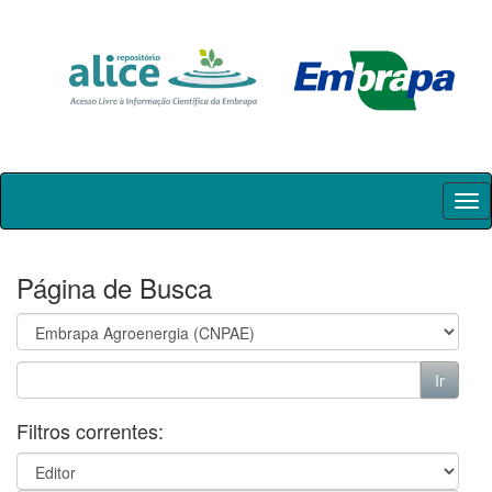
Skip
navigation
Página de Busca
Filtros correntes: