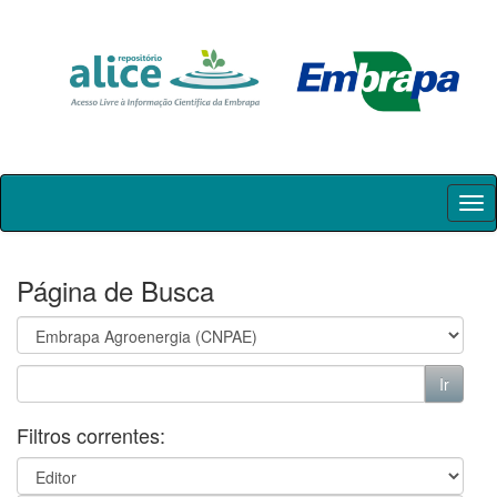
Skip
navigation
Página de Busca
Filtros correntes: