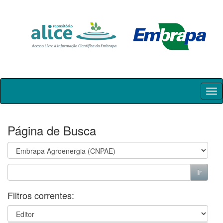
Skip
navigation
Página de Busca
Filtros correntes: