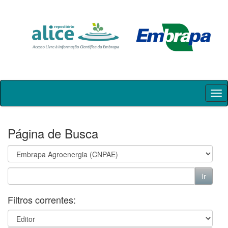
Skip
navigation
Página de Busca
Filtros correntes: