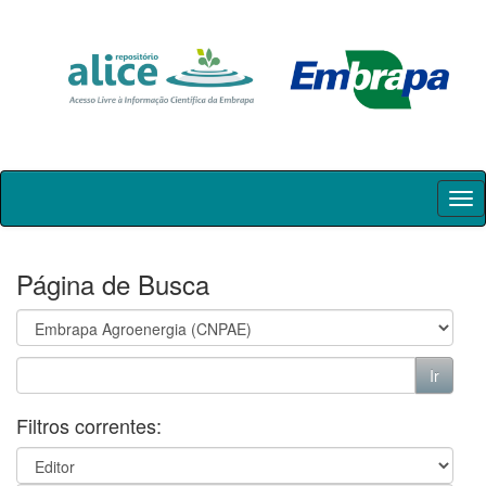
Skip
navigation
Página de Busca
Filtros correntes: