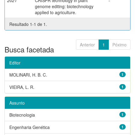
2021
CRISPR technology in plant
-
genome editing: biotechnology
applied to agriculture.
Resultado 1-1 de 1.
Anterior
1
Póximo
Busca facetada
Editor
MOLINARI, H. B. C.
1
VIEIRA, L. R.
1
Assunto
Biotecnologia
1
Engenharia Genética
1