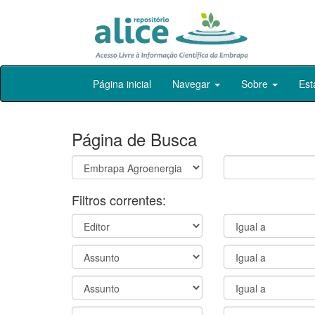
Skip
Página inicial
Navegar
Sobre
Est
navigation
Página de Busca
Filtros correntes: