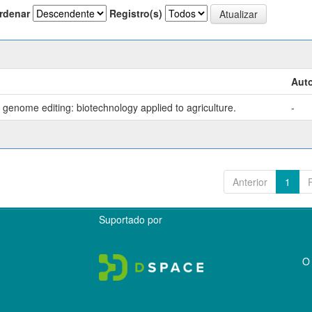
rdenar
Registro(s)
Auto
genome editing: biotechnology applied to agriculture.
-
Anterior
1
Suportado por
O 