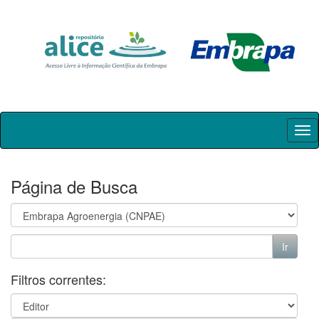
Skip
navigation
Página de Busca
Filtros correntes: