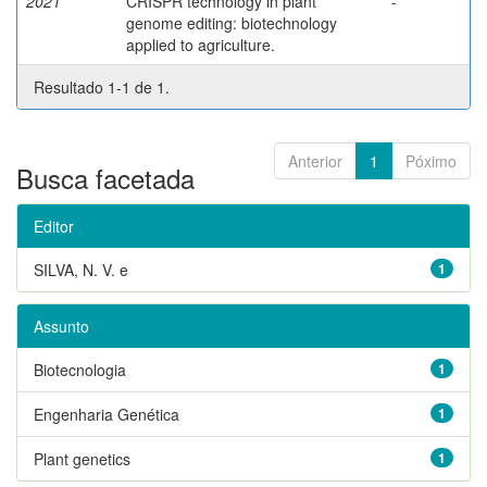
2021
CRISPR technology in plant
-
genome editing: biotechnology
applied to agriculture.
Resultado 1-1 de 1.
Anterior
1
Póximo
Busca facetada
Editor
SILVA, N. V. e
1
Assunto
Biotecnologia
1
Engenharia Genética
1
Plant genetics
1