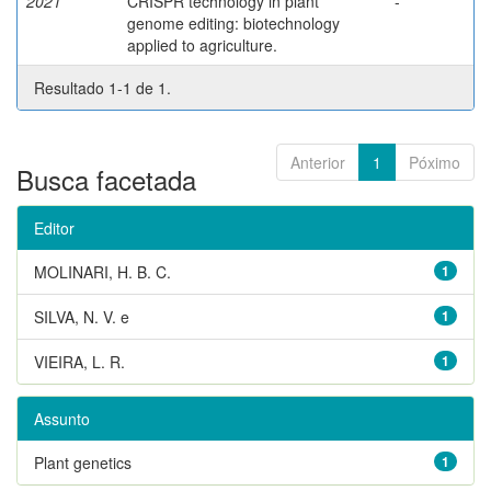
2021
CRISPR technology in plant
-
genome editing: biotechnology
applied to agriculture.
Resultado 1-1 de 1.
Anterior
1
Póximo
Busca facetada
Editor
MOLINARI, H. B. C.
1
SILVA, N. V. e
1
VIEIRA, L. R.
1
Assunto
Plant genetics
1