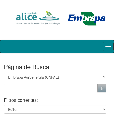
Skip
navigation
Página de Busca
Filtros correntes: