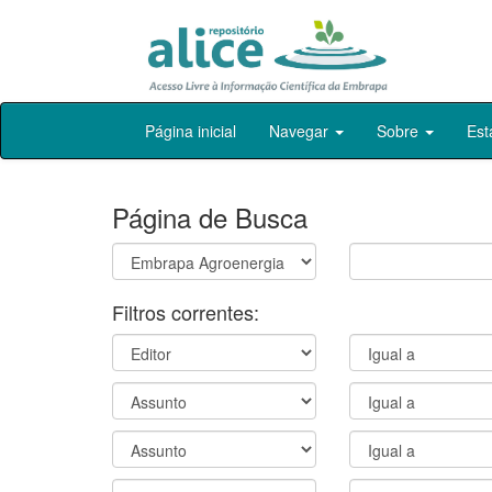
Skip
Página inicial
Navegar
Sobre
Est
navigation
Página de Busca
Filtros correntes: