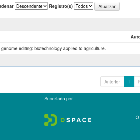
rdenar
Registro(s)
Auto
genome editing: biotechnology applied to agriculture.
-
Anterior
1
Suportado por
O 