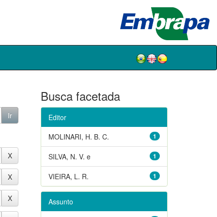
Busca facetada
Editor
MOLINARI, H. B. C.
1
SILVA, N. V. e
1
VIEIRA, L. R.
1
Assunto