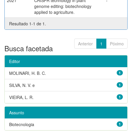
2021
CRISPR technology in plant
-
genome editing: biotechnology
applied to agriculture.
Resultado 1-1 de 1.
Anterior
1
Póximo
Busca facetada
Editor
MOLINARI, H. B. C.
1
SILVA, N. V. e
1
VIEIRA, L. R.
1
Assunto
Biotecnologia
1