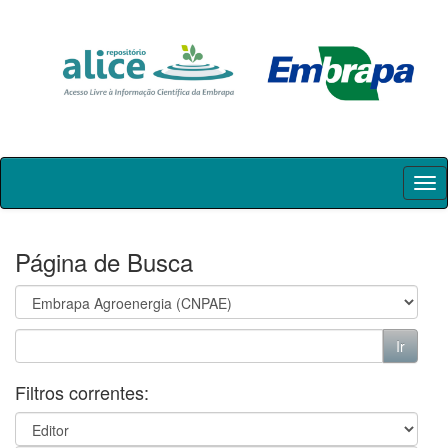
Skip
navigation
Página de Busca
Filtros correntes: