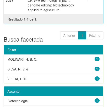
2021
CRISPR technology in plant
-
genome editing: biotechnology
applied to agriculture.
Resultado 1-1 de 1.
Anterior
1
Póximo
Busca facetada
Editor
MOLINARI, H. B. C.
1
SILVA, N. V. e
1
VIEIRA, L. R.
1
Assunto
Biotecnologia
1