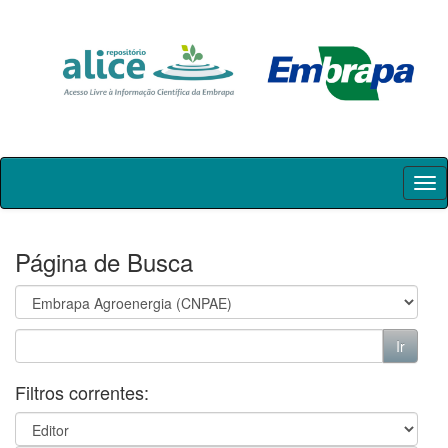
Skip
navigation
Página de Busca
Filtros correntes: