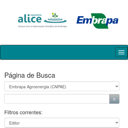
Skip
navigation
Página de Busca
Filtros correntes: